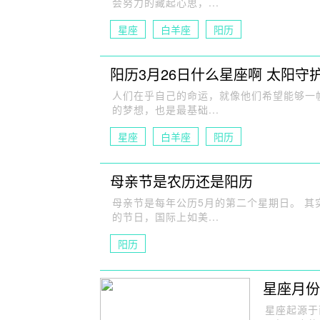
会努力的藏起心思，...
星座
白羊座
阳历
阳历3月26日什么星座啊 太阳守
人们在乎自己的命运，就像他们希望能够一
的梦想，也是最基础...
星座
白羊座
阳历
母亲节是农历还是阳历
母亲节是每年公历5月的第二个星期日。 
的节日，国际上如美...
阳历
星座月份
星座起源于