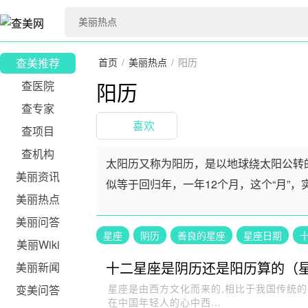
查美推荐
首页
/
美丽热点
/
阳历
阳历
查医院
查专家
喜欢
查项目
查机构
太阳历又称为阳历，是以地球绕太阳公转
美丽资讯
似等于回归年，一年12个月，这个“月”
美丽热点
美丽问答
星座
阴历
善良的星座
星座日期
美丽Wiki
十二星座是阴历还是阳历算的（
美丽新闻
星座是由西方文化而来的,相比于我国传统的12生肖
变美问答
在中国年轻人的心中西...