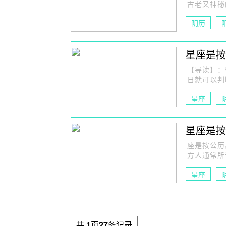
古老又神秘
阴历
星座是按
【导读】：
日就可以判
星座
星座是按
座是按公历
方人通常所
星座
共
1
页
27
条记录