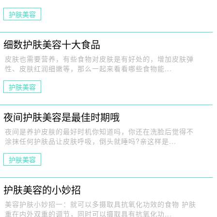
护肤美容
细数护肤美容十大食品
皮肤也需要营养，有些食物对皮肤是有好处的，增加皮肤弹
性、皮肤红润细嫩等，那么一起来看看哪些食物能...
护肤美容
夜间护肤美容是最佳时期哦
夜间是养护皮肤的最好时机你知道吗，你还在洗脸后觉得不
涂抹任何护肤品让皮肤呼吸，倒头就睡吗?亲这样是...
护肤美容
护肤美容的小妙招
美容护肤小妙招一：就可以多摄取具抗氧化功效的食物 护肤
重在内外双重的调节，同时可以摄取具有抗氧化功...