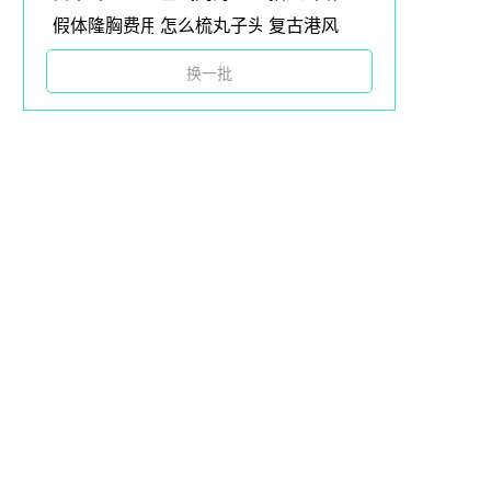
假体隆胸费用
怎么梳丸子头
复古港风
换一批