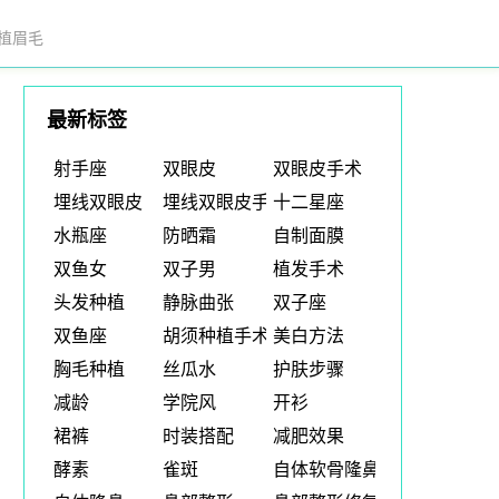
植眉毛
最新标签
射手座
双眼皮
双眼皮手术
埋线双眼皮
埋线双眼皮手术
十二星座
水瓶座
防晒霜
自制面膜
双鱼女
双子男
植发手术
头发种植
静脉曲张
双子座
双鱼座
胡须种植手术
美白方法
胸毛种植
丝瓜水
护肤步骤
减龄
学院风
开衫
裙裤
时装搭配
减肥效果
酵素
雀斑
自体软骨隆鼻