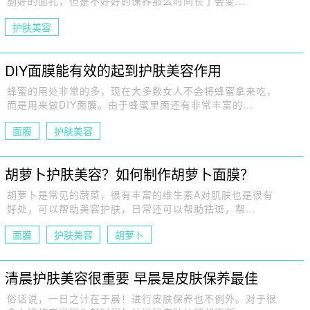
副好的面孔，但是不好好的保养那么时间长了会变...
护肤美容
DIY面膜能有效的起到护肤美容作用
蜂蜜的用处非常的多，现在大多数女人不会将蜂蜜拿来吃，
而是用来做DIY面膜。由于蜂蜜里面还有非常丰富的...
面膜
护肤美容
胡萝卜护肤美容？如何制作胡萝卜面膜？
胡萝卜是常见的蔬菜，很有丰富的维生素A对肌肤也是很有
好处，可以帮助美容护肤，日常还可以帮助祛斑，帮...
面膜
护肤美容
胡萝卜
清晨护肤美容很重要 早晨是皮肤保养最佳
俗话说，一日之计在于晨！进行皮肤保养也不例外。对于很