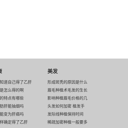
康
美发
知道自己得了乙肝
形成斑秃的原因是什么
是怎么得的啊
眉毛种植术毛发的生长
的特点有哪些
影响种植眉毛价格的几
肪肝能抽烟吗
头发如何加密 植发手
能变为肝癌吗
发际线种植保持时间
样确定得了乙肝
稀疏加密种植一般要多