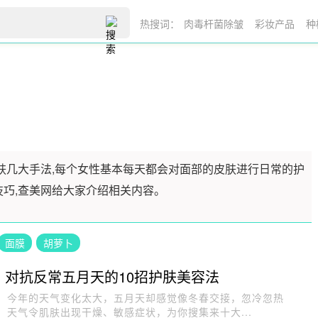
热搜词：
肉毒杆菌除皱
彩妆产品
种
护肤几大手法,每个女性基本每天都会对面部的皮肤进行日常的护
技巧,查美网给大家介绍相关内容。
面膜
胡萝卜
对抗反常五月天的10招护肤美容法
今年的天气变化太大，五月天却感觉像冬春交接，忽冷忽热
天气令肌肤出现干燥、敏感症状，为你搜集来十大...