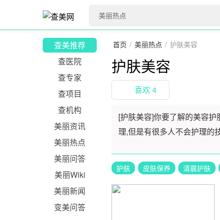
查美推荐
首页
/
美丽热点
/
护肤美容
护肤美容
查医院
查专家
喜欢
4
查项目
查机构
[护肤美容]你要了解的美容
美丽资讯
理,但是有很多人不会护理的
美丽热点
美丽问答
护肤
皮肤保养
清晨护肤
美丽Wiki
美丽新闻
变美问答