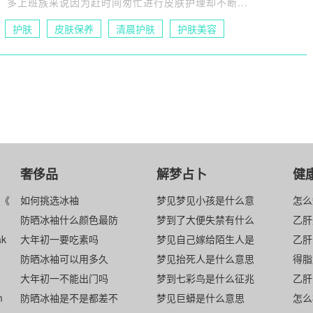
多上班族来说因为赶时间匆忙进行皮肤护理却不断...
护肤
皮肤保养
清晨护肤
护肤美容
奢侈品
解梦占卜
健
绎《
如何挑选冰袖
梦见梦见小孩是什么意
怎么
防晒冰袖什么颜色最防
梦到了大便失禁有什么
乙肝
ak
大年初一要吃素吗
梦见自己嫁给陌生人是
乙肝
防晒冰袖可以用多久
梦见抬死人是什么意思
得脂
大年初一不能出门吗
梦到七彩鸟是什么征兆
乙肝
m
防晒冰袖是不是都差不
梦见巨蟒是什么意思
怎么