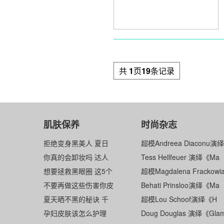
共
1
页
19
条记录
肌肤保养
时尚杂志
拒绝变身黑美人 夏日
超模Andreea Diaconu演
你真的会卸妆吗 达人
Tess Hellfeuer 演绎《Ma
想要拯救黑眼圈 这5个
超模Magdalena Frackowi
不要再做这些伤害你皮
Behati Prinsloo演绎《Ma
夏天晒不黑的秘诀 千
超模Lou Schoof演绎《H
孕妇皮肤该怎么护理
Doug Douglas 演绎《Gla