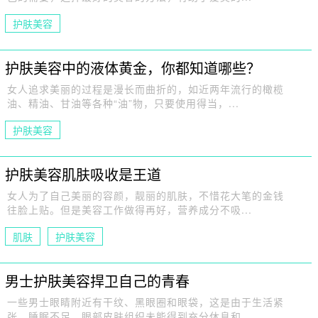
护肤美容
护肤美容中的液体黄金，你都知道哪些？
女人追求美丽的过程是漫长而曲折的，如近两年流行的橄榄
油、精油、甘油等各种“油”物，只要使用得当，...
护肤美容
护肤美容肌肤吸收是王道
女人为了自己美丽的容颜，靓丽的肌肤，不惜花大笔的金钱
往脸上贴。但是美容工作做得再好，营养成分不吸...
肌肤
护肤美容
男士护肤美容捍卫自己的青春
一些男士眼睛附近有干纹、黑眼圈和眼袋，这是由于生活紧
张、睡眠不足，眼部皮肤组织未能得到充分休息和...