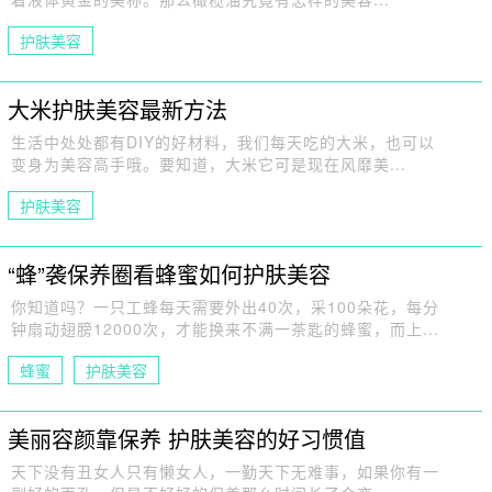
护肤美容
大米护肤美容最新方法
生活中处处都有DIY的好材料，我们每天吃的大米，也可以
变身为美容高手哦。要知道，大米它可是现在风靡美...
护肤美容
“蜂”袭保养圈看蜂蜜如何护肤美容
你知道吗？一只工蜂每天需要外出40次，采100朵花，每分
钟扇动翅膀12000次，才能换来不满一茶匙的蜂蜜，而上...
蜂蜜
护肤美容
美丽容颜靠保养 护肤美容的好习惯值
天下没有丑女人只有懒女人，一勤天下无难事，如果你有一