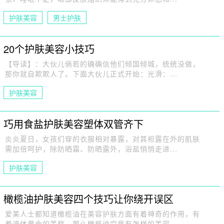
护肤美容
男士护肤
20个护肤美容小技巧
【导读】：大伙儿倘若的确确信他们倾国倾城，统统没做，
那你就自欺欺人了。下面大伙儿正式开始：光滑：...
护肤美容
巧用食盐护肤美容塑体双管齐下
炎炎夏日，女孩们穿的衣服相对暴露，对其袒露在外的肌肤
需加倍呵护，除防晒霜、防晒露外，浴盐悄悄走进...
护肤美容
橄榄油护肤美容四个技巧让你绕开误区
爱美人士都知道橄榄油在美容护肤方面有着神奇的作用，有
着液体黄金的美称。那么橄榄油究竟有怎样的美容...