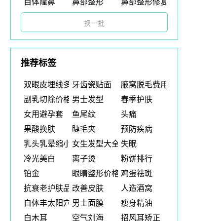
自体隆鼻
鼻部整形
鼻部整形修复
换一批
推荐标签
双眼皮埋线多少钱
牙齿瓷贴面
腋窝脱毛费用
副乳切除价格
男士发型
春季护肤
女用避孕套
鱼尾纹
头痛
果酸换肤
睫毛夹
预防疾病
乳头乳晕缩小术
女生发型大全
失眠
冷光美白
离子烫
粉饼排行
铂金
眼睛整形价格
鸡蛋祛斑
抗衰老护肤品
改善皮肤
人造酒窝
自体丰太阳穴
男士面膜
瘦身精油
白木耳
空气刘海
招风耳矫正