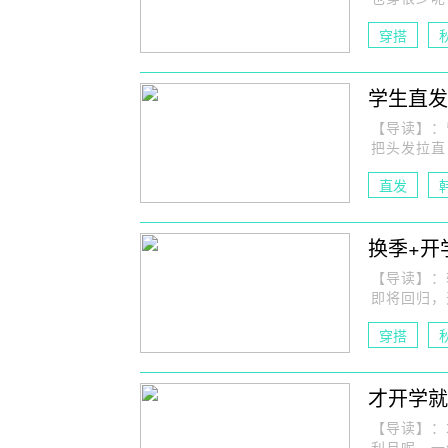
穿搭
韩范穿搭
学生直发
【导读】：
把头发拉直
直发
换季+开
【导读】：
即将回归，
穿搭
韩范穿搭
才开学就
【导读】：
利月呢，一