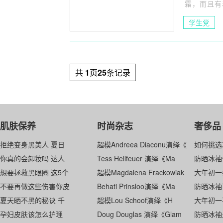
霜，而且有
学生党
共
1
页
25
条记录
肌肤保养
时尚杂志
奢侈品
拒绝变身黑美人 夏日
超模Andreea Diaconu演绎《
如何挑选
你真的会卸妆吗 达人
Tess Hellfeuer 演绎《Ma
防晒冰袖
想要拯救黑眼圈 这5个
超模Magdalena Frackowiak
大年初一
不要再做这些伤害你皮
Behati Prinsloo演绎《Ma
防晒冰袖
夏天晒不黑的秘诀 千
超模Lou Schoof演绎《H
大年初一
孕妇皮肤该怎么护理
Doug Douglas 演绎《Glam
防晒冰袖