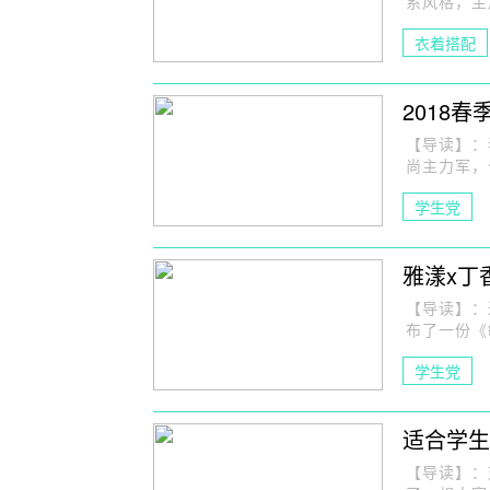
系风格，主
衣着搭配
2018
【导读】：
尚主力军，
学生党
雅漾x丁
【导读】：
布了一份《
学生党
适合学生
【导读】：