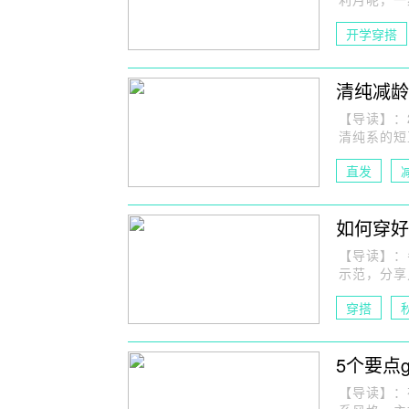
开学穿搭
清纯减龄
【导读】：
清纯系的短
直发
如何穿好复
【导读】：冬
示范，分享
穿搭
韩范穿搭
5个要点
【导读】：