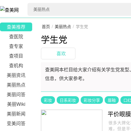
查美推荐
首页
/
美丽热点
/
学生党
学生党
查医院
查专家
喜欢
查项目
查机构
查美网本栏目给大家介绍有关学生党发型
美丽资讯
信息，供大家参考。
美丽热点
美丽问答
彩妆
日系彩妆
彩妆分享
唇釉
口
美丽Wiki
平价眼膜
美丽新闻
很多大牌化
变美问答
难，但是平