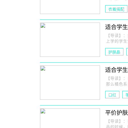
衣着搭配
适合学生
【导读】：
上学的学生
护肤品
适合学生
【导读】：
那么橘色系
口红
平价护肤
【导读】：
品的时候，