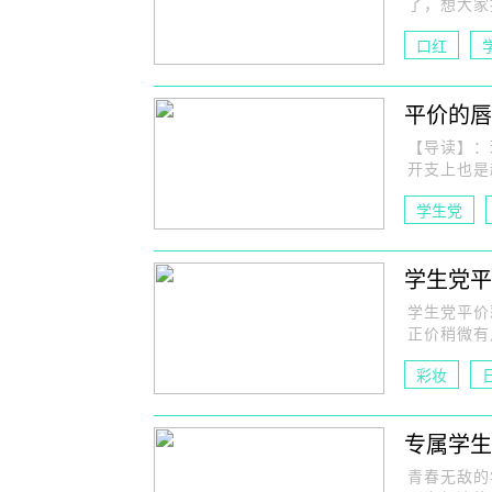
了，想大家
口红
平价的唇
【导读】：
开支上也是
学生党
学生党平
学生党平价彩
正价稍微有
彩妆
专属学生
青春无敌的