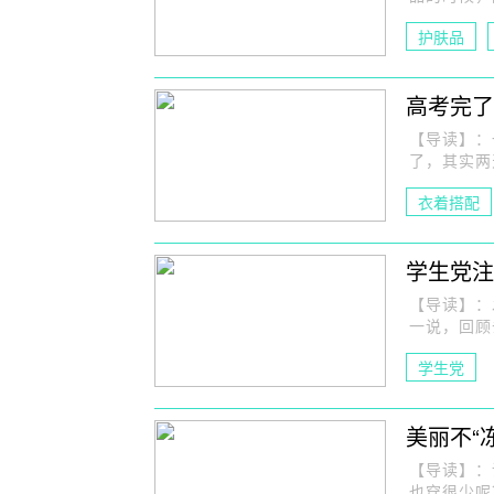
护肤品
高考完了
【导读】：
了，其实两
衣着搭配
穿衣
学生党注
【导读】：
一说，回顾
学生党
美丽不“
【导读】：
也穿很少呢