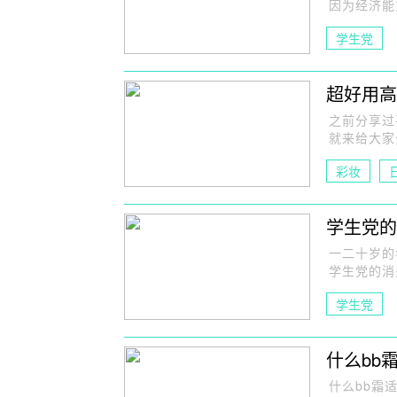
因为经济能
学生党
超好用高
之前分享过
就来给大家
彩妆
学生党的
一二十岁的
学生党的消
学生党
什么bb
什么bb霜