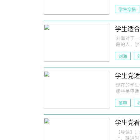
学生穿搭
学生适合
刘海对于一
段的人，学
刘海
学生党适
现在的学生
哪些美甲适
美甲
学生党看
【导读】：
上，融进时