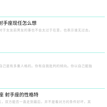
射手座现任怎么想
男对于女友前男友的事也不会太过于在意，也表示谁无过去。
信自己是有多重人格的。你有自我批判的倾向。你以自己能独
座 射手座的性格特
言，双方能否一直走到最后，并不是看对方的条件好坏，其