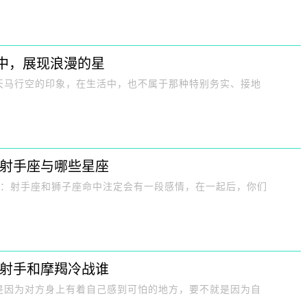
中，展现浪漫的星
天马行空的印象，在生活中，也不属于那种特别务实、接地
 射手座与哪些星座
座：射手座和狮子座命中注定会有一段感情，在一起后，你们
 射手和摩羯冷战谁
是因为对方身上有着自己感到可怕的地方，要不就是因为自