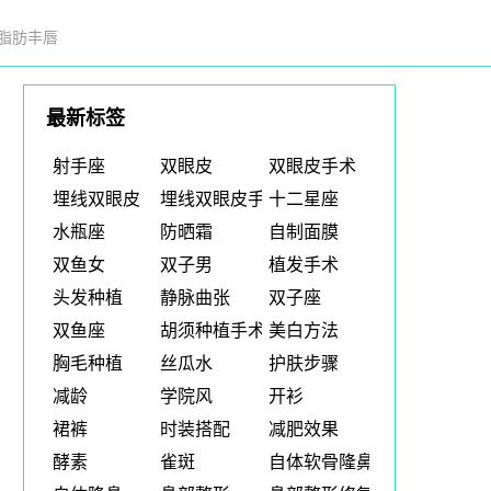
脂肪丰唇
最新标签
射手座
双眼皮
双眼皮手术
埋线双眼皮
埋线双眼皮手术
十二星座
水瓶座
防晒霜
自制面膜
双鱼女
双子男
植发手术
头发种植
静脉曲张
双子座
双鱼座
胡须种植手术
美白方法
胸毛种植
丝瓜水
护肤步骤
减龄
学院风
开衫
裙裤
时装搭配
减肥效果
酵素
雀斑
自体软骨隆鼻