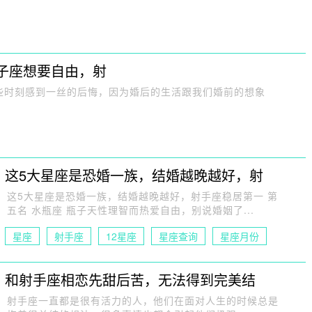
子座想要自由，射
些时刻感到一丝的后悔，因为婚后的生活跟我们婚前的想象
这5大星座是恐婚一族，结婚越晚越好，射
这5大星座是恐婚一族，结婚越晚越好，射手座稳居第一 第
五名 水瓶座 瓶子天性理智而热爱自由，别说婚姻了...
星座
射手座
12星座
星座查询
星座月份
星座日期
和射手座相恋先甜后苦，无法得到完美结
射手座一直都是很有活力的人，他们在面对人生的时候总是