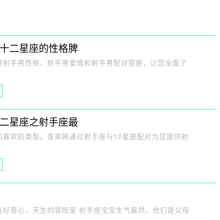
【十二星座的性格脾
供射手男性格、射手男爱情和射手男配对星座，让您全面了
十二星座之射手座最
和喜欢的类型。查美网通过射手座与12星座配对为您提供射
有好奇心，天生的冒险家 射手座宝宝生气盎然，他们是父母