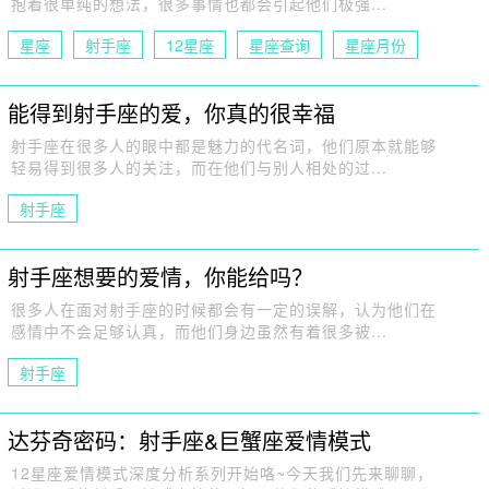
抱着很单纯的想法，很多事情也都会引起他们极强...
星座
射手座
12星座
星座查询
星座月份
星座日期
能得到射手座的爱，你真的很幸福
射手座在很多人的眼中都是魅力的代名词，他们原本就能够
轻易得到很多人的关注，而在他们与别人相处的过...
射手座
射手座想要的爱情，你能给吗？
很多人在面对射手座的时候都会有一定的误解，认为他们在
感情中不会足够认真，而他们身边虽然有着很多被...
射手座
达芬奇密码：射手座&巨蟹座爱情模式
12星座爱情模式深度分析系列开始咯~今天我们先来聊聊，