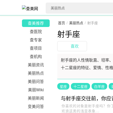
查美推荐
首页
/
美丽热点
/
射手座
射手座
查医院
查专家
喜欢
查项目
查机构
射手座的人性情耿直、坦率
美丽资讯
十二星座的特征、爱情、性
美丽热点
美丽问答
星座
十二星座
白羊座
美丽Wiki
与射手座交往前，你应
美丽新闻
你喜欢的对象是射手座吗？你
变美问答
欢浪这类的浅显表象...