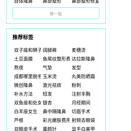
自体隆鼻
鼻部整形
鼻部整形修复
换一批
推荐标签
双子座和狮子座
阔腿裤
麦穗烫
土豆面膜
鱼尾纹整形费用
达拉斯隆鼻
熬夜
气垫
发型
成都哪里脱毛
玉米烫
丸美防晒霜
微创隆鼻
激光祛痣
粉刺
补水方法
短发
注射丰胸
双鱼座和处女座合吗
银杏
月经期间
白羊座女生
鼻中隔隆鼻
切眉手术
芦根
彩光嫩肤费用
射频去眼袋
双眼皮手术
童颜针
显手白美甲