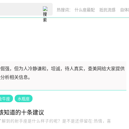
热搜词：
什么座最配
抵抗流感
自体
、倔强，但为人冷静谦和，坦诚，待人真实，查美网给大家提供
格分析相关信息。
金牛座
水瓶座
该知道的十条建议
了解到的射手座是什么样子的呢？是不是还停留在:热情，喜