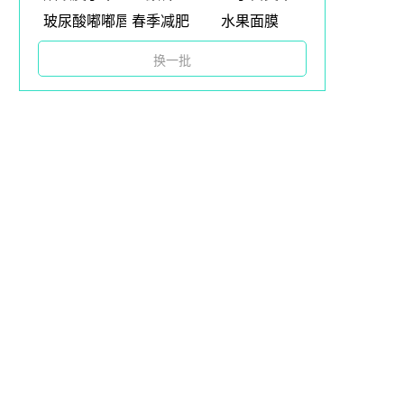
玻尿酸嘟嘟唇
春季减肥
水果面膜
换一批