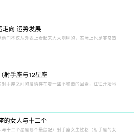
运走向 运势发展
以他们不仅从外表上看起来大大咧咧的，实际上也是非常热
（射手座与12星座
的射手座之间的爱情存在着一些不和谐的因素，往往开始地
座的女人与十二个
人与十二个星座哪个最般配）射手座女生性格（射手座的女