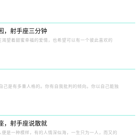
因，射手座三分钟
在渴望着甜蜜幸福的爱情，也希望可以有一个彼此喜欢的
信自己是有多重人格的。你有自我批判的倾向。你以自己能独
座，射手座说散就
人便是一种模样，有的人情深似海，一生只为一人，而又的