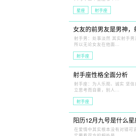
星座
射手座
女友的前男友是男神，
射手男：处事淡然 其实射手
所以无论女友在他面...
射手座
射手座性格全面分析
射手座：为人乐观、诚实 坚
立思考而自豪，别人...
射手座
阳历12月九号是什么星
在爱情中其实根本没有对错可
实要看双方的相处是...