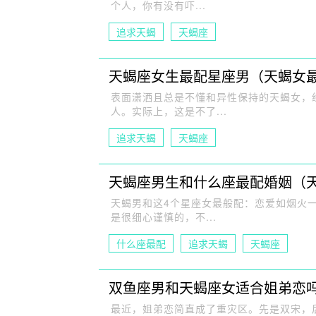
个人，你有没有吓...
追求天蝎
天蝎座
天蝎座女生最配星座男（天蝎女
表面潇洒且总是不懂和异性保持的天蝎女，
人。实际上，这是不了...
追求天蝎
天蝎座
天蝎座男生和什么座最配婚姻（
天蝎男和这4个星座女最般配：恋爱如烟火
是很细心谨慎的，不...
什么座最配
追求天蝎
天蝎座
双鱼座男和天蝎座女适合姐弟恋
最近，姐弟恋简直成了重灾区。先是双宋，