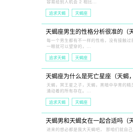
容易给别人机会 2 相比...
追求天蝎
天蝎座
天蝎座男生的性格分析很准的（
每一个男生都有不一样的性格，没有接触过
一眼就可以望穿的，...
追求天蝎
天蝎座
天蝎座为什么是死亡星座（天蝎
天蝎，冥王星之子，天蝎，黑暗中孕育的精
涌动着的所有存在。...
追求天蝎
天蝎座
天蝎男和天蝎女在一起合适吗（
进来的想必都是我大天蝎吧， 那咱们就自己