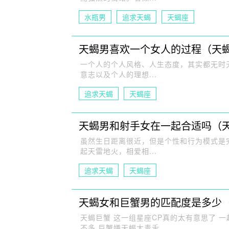
水瓶男
追求天蝎
天蝎座
天蝎男喜欢一个女人的过程（天
一个人的个人风格、人生态度，其实都无时
意志以及个人的理想...
追求天蝎
天蝎座
天蝎男和射手女在一起合适吗（
虽然生日距离很近，但是个性和行为模式是
起天雷地火，相爱相...
追求天蝎
天蝎座
天蝎女和巨蟹男的匹配度是多少
天蝎巨蟹 这一组星座CP真的太有意思了 一
不多 巨蟹嫌天蝎太毒舌...