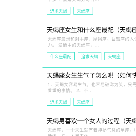
追求天蝎
天蝎座
天蝎座女生和什么座最配（天蝎
天蝎座最想和射手座、摩羯座、巨蟹座的人
力。 爱情中的天蝎座，...
什么座最配
追求天蝎
天蝎座
天蝎座女生生气了怎么哄（如何
1、天蝎女容易生气，也容易破涕为笑，只
看重的事情。 2、不...
追求天蝎
天蝎座
天蝎男喜欢一个女人的过程（天
天蝎座，一个天生就有着神秘气息的星座。
话语一样：入目无他...