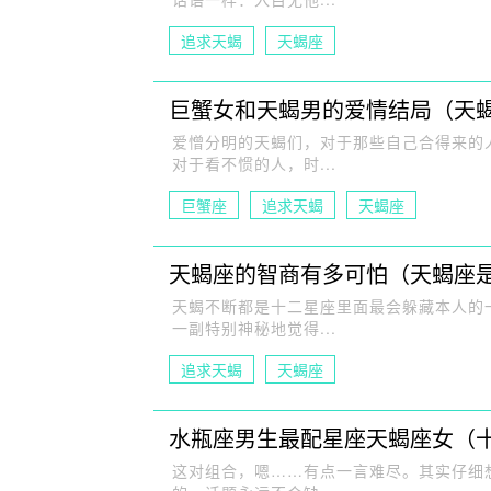
追求天蝎
天蝎座
巨蟹女和天蝎男的爱情结局（天
爱憎分明的天蝎们，对于那些自己合得来的
对于看不惯的人，时...
巨蟹座
追求天蝎
天蝎座
天蝎座的智商有多可怕（天蝎座
天蝎不断都是十二星座里面最会躲藏本人的
一副特别神秘地觉得...
追求天蝎
天蝎座
水瓶座男生最配星座天蝎座女（
这对组合，嗯……有点一言难尽。其实仔细