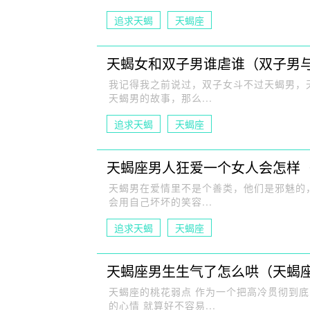
追求天蝎
天蝎座
天蝎女和双子男谁虐谁（双子男
我记得我之前说过，双子女斗不过天蝎男，
天蝎男的故事，那么...
追求天蝎
天蝎座
天蝎座男人狂爱一个女人会怎样
天蝎男在爱情里不是个善类，他们是邪魅的
会用自己坏坏的笑容...
追求天蝎
天蝎座
天蝎座男生生气了怎么哄（天蝎
天蝎座的桃花弱点 作为一个把高冷贯彻到底
的心情 就算好不容易...