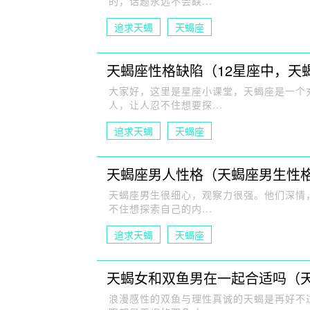
的，话题永远不会缺...
追求天蝎
天蝎座
天蝎座性格缺陷（12星座中，天
大家好，这里是星座小课堂，天蝎座是一个
人，让人忍不住想要探...
追求天蝎
天蝎座
天蝎座男人性格（天蝎座男生性
天蝎座男生很细心，观察力很强。他们深情
不住想探索自己的内...
追求天蝎
天蝎座
天蝎女和双鱼男在一起合适吗（
浪漫感性的双鱼与理性真诚的天蝎是再好不