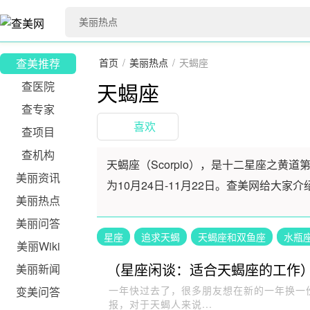
查美推荐
首页
/
美丽热点
/
天蝎座
天蝎座
查医院
查专家
喜欢
查项目
查机构
天蝎座（Scorpio），是十二星座之黄
美丽资讯
为10月24日-11月22日。查美网给大
美丽热点
美丽问答
星座
追求天蝎
天蝎座和双鱼座
水瓶
美丽Wiki
（星座闲谈：适合天蝎座的工作
美丽新闻
一年快过去了，很多朋友想在新的一年换一
变美问答
报，对于天蝎人来说...