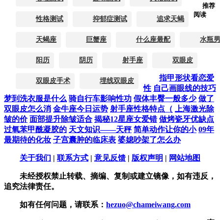
推荐
阅读
性格测试
抑郁症测试
追求天蝎
天蝎座
巨蟹座
什么座最配
水瓶
阳历
阴历
射手座
双眼皮
指甲形状看恋爱
双眼皮手术
埋线双眼皮
性
自己画眼线的技巧
梦到洗衣服是什么
骑自行车影响性功
假体丰臀一般多少
做了
双眼皮怎么消
金牛座今日运势
射手座性格特点（
上海激光除
皱的价
面部提升除皱适合
揭秘12星座女爱错
做烤瓷牙优缺点
过氧苯甲酰凝胶的
天文知识——天秤
简单动作让你的小
09年
最期待的化妆
子宫囊肿的临床表
婆媳吵架了怎么办
关于我们
|
联系方式
|
意见反馈
|
版权声明
|
网站地图
未经授权禁止转载、摘编、复制或建立镜像，如有违反，
追究法律责任。
如有任何问题，请联系：
hezuo@chameiwang.com