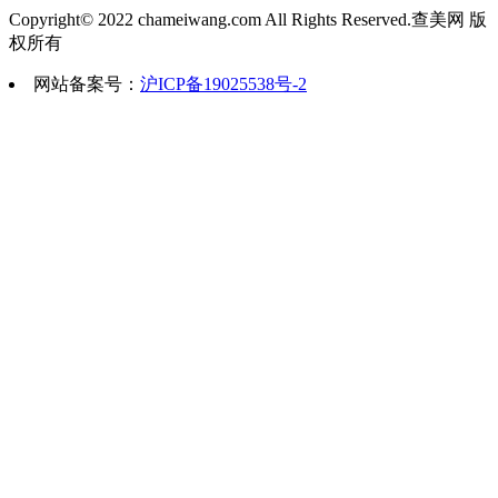
么比较好的方法能帮助保湿...
长治市城区郭爱萍医疗美容诊所创建
Copyright© 2022 chameiwang.com All Rights Reserved.查美网 版
权所有
美容、中医经络保健为一体的医疗美容机构
2022-09-02 16:17:13
网站备案号：
沪ICP备19025538号-2
上班族美容美肤实用小妙招
上班一族每天忙于工作，忘记了对美容
如毛孔变粗大，肤色暗淡...
2022-09-02 16:22:14
上班族美白祛斑的小秘方
导读：上班族如何美白呢？上班族美白
方法。新鲜水果中的柠檬，...
2022-09-02 16:20:18