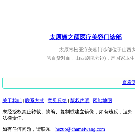
脑的OL赶紧学起来！ C...
2022-09-02 16:00:39
上班族日常该如何补水保湿
太原媚之颜医疗美容门诊部
相信大家都清楚，熬夜对我们的皮肤伤
太原青松医疗美容门诊部位于山西太原
干燥是常有的事，及时的补...
湾百货对面，山西剧院旁边)，是国家卫生局
2022-09-02 15:25:38
上班族白领护肤办法
太原白玫瑰医疗美容诊所
查看
导语：现在多数公司都会开空调，这就
太原白玫瑰医疗美容诊所位于山西省太
么有什么比较好的方法能帮...
关于我们
|
联系方式
|
意见反馈
|
版权声明
|
网站地图
交通便利、环境幽雅，拥有优等的设备和强大
2022-09-02 15:15:53
未经授权禁止转载、摘编、复制或建立镜像，如有违反，追究
法律责任。
上班族皮肤干燥怎么办 对抗皮肤
长治市城区郭爱萍医疗美容诊所
如有任何问题，请联系：
hezuo@chameiwang.com
现在多数公司都会开空调，这就容易导