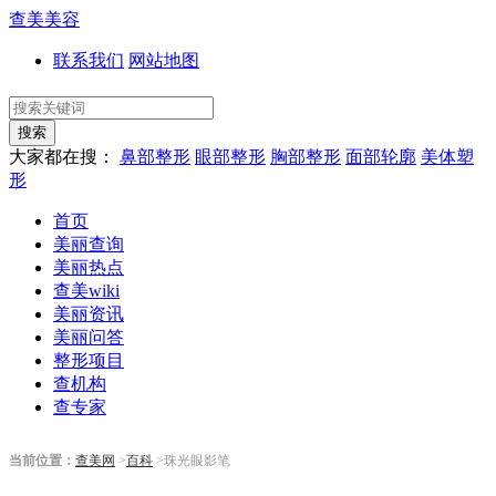
查美美容
联系我们
网站地图
搜索
大家都在搜：
鼻部整形
眼部整形
胸部整形
面部轮廓
美体塑
形
首页
美丽查询
美丽热点
查美wiki
美丽资讯
美丽问答
整形项目
查机构
查专家
当前位置：
查美网
>
百科
>珠光眼影笔