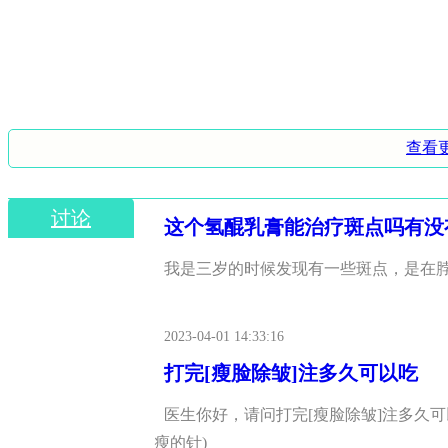
查看
讨论
这个氢醌乳膏能治疗斑点吗有没
我是三岁的时候发现有一些斑点，是在
2023-04-01 14:33:16
打完[瘦脸除皱]注多久可以吃
医生你好，请问打完[瘦脸除皱]注多久
瘦的针)