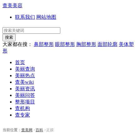
查美美容
联系我们
网站地图
搜索
大家都在搜：
鼻部整形
眼部整形
胸部整形
面部轮廓
美体塑
形
首页
美丽查询
美丽热点
查美wiki
美丽资讯
美丽问答
整形项目
查机构
查专家
当前位置：
查美网
>
百科
>足膜