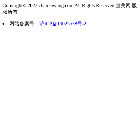
就万事大吉...
上海港华医院是“国际面部整形美容外
Copyright© 2022 chameiwang.com All Rights Reserved.查美网 版
权所有
在地。港华医院也是“国际面部整形美容外科
2022-08-23 05:52:32
网站备案号：
沪ICP备19025538号-2
台州哪个三甲医院做杯状耳矫正
温岭臻美整形外科门诊部 医院类别：三类整形美容门诊部； 医院性质：二甲；
经...
2022-08-23 06:42:44
鼻缺损修复术步骤是怎样
鼻缺损修复术的步骤有哪些呢？鼻缺
关注。那么鼻缺损修...
2022-08-23 05:39:02