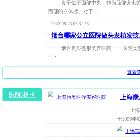
鼻子位于面部中央，作为脸部突出的
面部的立体感。对于...
2022-08-23 06:31:56
烟台哪家公立医院做头发植发技
烟台良辰整形美容医院 医院类别：二级美容门诊； 医院性质：三乙； 经营方
式：...
2022-08-23 06:57:52
查看
补牙要几次完成？
医院/机构
补牙要几次完成？人们在请医生补牙
上海康
尽龋坏组织后，无牙...
上海康
2022-08-23 06:06:45
于1996
洛阳哪家整形医院可以做巨乳缩
洛阳市涧西区梁国恩医疗美容诊所 医院类别：医疗美容整形医院； 医院性质：民营二