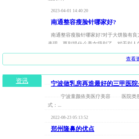
2023-04-01 14:40:20
南通整容瘦脸针哪家好?
南通整容瘦脸针哪家好?对于大饼脸有良
表现，更别提什么美女级别了。对于别人
脸针。但是哪家好呢?我很想知道呢。
2023-04-01 14:40:20
查看
上海血管瘤该怎么治疗
资讯
上海血管瘤该怎么治疗我家宝宝,3个月大
宁波做乳房再造最好的三甲医院
越红,而且面积也快速增大,我们带宝宝去医
宁波童颜依美医疗美容 医院类别：二类整形医院； 医院性质：二级； 经营方
了血管瘤去哪里治疗最好?谢谢!
2023-04-01 14:40:20
式：...
2022-08-23 05:13:52
郑州隆鼻的优点