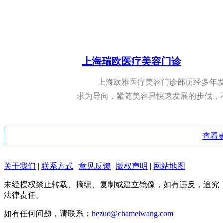
级； ...
2022-08-23 06:05:00
烟台口碑最好的开眼角修复整形
上海瑞欧医疗美容门诊
烟台洛神医学美容医院 医院类别：二级综合美容医院； 医院性质：民营三级专科；
上海欧雅医疗美容门诊部历经多年发
...
求为导向，紧随美容界快速发展的步伐，不
2022-08-23 04:52:40
福州哪个三甲医院做上睑提肌做
上海蝶可变医疗美容门诊部
查看
福洲海西迪娅医疗美容门诊部 医院类别：一级综合医院口腔科； 医院性质：三甲；
蝶变Korea专业从事中韩两国整形、
...
关于我们
|
联系方式
|
意见反馈
|
版权声明
|
网站地图
管理、韩国美容美妆产品的国际整形机构，中
2022-08-23 05:22:09
未经授权禁止转载、摘编、复制或建立镜像，如有违反，追究
法律责任。
补牙后的4大注意事项
上海港华医院
如有任何问题，请联系：
hezuo@chameiwang.com
补牙后的4大注意事项 对于蛀牙，常见的治疗方法之一就是进行补牙，但补牙后并不意味着