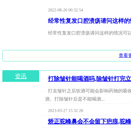
2022-08-26 00:32:54
经常性复发口腔溃疡请问这样的
经常性复发口腔溃疡请问这样的情况可
2022-08-26 00:32:54
查看
右边牙龈有溃疡肿疼舌下含服丹
资讯
右边牙龈有溃疡肿疼舌下含服丹参滴丸
打除皱针能喝酒吗,除皱针打完
打去皱针之后饮酒可能会影响药物的吸
2022-08-26 00:32:54
酒。打除皱针后是不能喝酒...
2023-03-27 15:32:28
矫正驼峰鼻会不会留下疤痕,驼