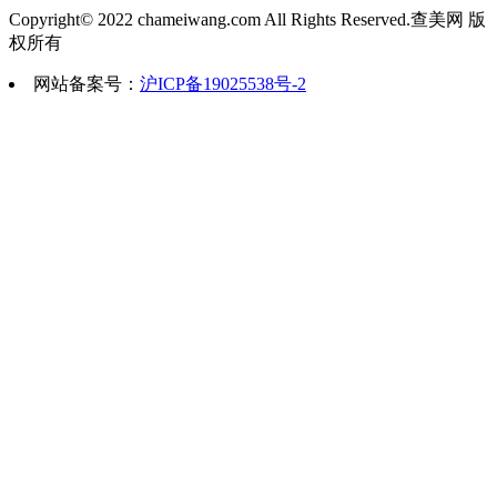
如果手术中损伤...
北京善尔整形美容医院位于北京地区
Copyright© 2022 chameiwang.com All Rights Reserved.查美网 版
权所有
(双眼皮手术，鼻部手术，面部手术等)和医疗
2023-03-27 15:41:40
网站备案号：
沪ICP备19025538号-2
妊娠纹如何去除,妊娠纹可以消
妊娠纹是产妇经常出现的一道道索纹状疤
转变成银白色，主要...
2023-03-27 17:13:13
眼睛小开眼角会大吗?为什么开
你好，开眼角手术针对每一个人的眼部
开大眼睛，同时还能使鼻梁...
2023-03-27 15:32:59