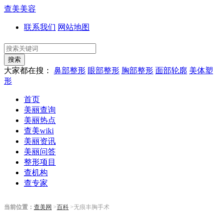
查美美容
联系我们
网站地图
搜索
大家都在搜：
鼻部整形
眼部整形
胸部整形
面部轮廓
美体塑
形
首页
美丽查询
美丽热点
查美wiki
美丽资讯
美丽问答
整形项目
查机构
查专家
当前位置：
查美网
>
百科
>无痕丰胸手术