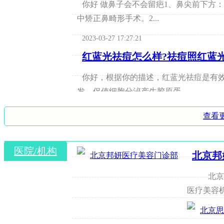
你好 做鼻子会不会留疤1、鼻尖前下方
中矫正鼻畸形手术。2...
2023-03-27 17:27:21
红蓝光祛痘怎么样?祛痘照红蓝
你好，根据你的描述，红蓝光祛痘是有
发，促使细胞分泌产生胶原蛋...
2023-03-27 15:27:33
查看
鼻尖太尖如何修复,鼻综合鼻子
医院/机构
您好，这种方法没有科学依据。鼻尖有
北京邦
及其完整性在外鼻整体的形...
北京邦
2023-03-27 17:19:42
医疗美容机
昆明做假体隆胸会很疼吗,假体
做假体隆胸手术时是不会感到疼的，也