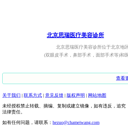
都是会进行麻醉的，在麻醉...
2023-03-27 15:46:32
脸吃胖了如何瘦下来,脸部吃胖
北京思瑞医疗美容诊所
最好是进行面部的按摩治疗等，是可以
北京思瑞医疗美容诊所位于北京地区
和饮食相结合的方法进行减...
(双眼皮手术，鼻部手术，面部手术等)和医疗
2023-03-27 15:25:11
额头和脸颊长痘痘是什么原因呢
北京同林堂整形诊所
查看
根据你的这种情况考虑是座疮，根本原
北京同林堂医疗整形诊所是由北京市
激，油性皮肤也是可以引起...
关于我们
|
联系方式
|
意见反馈
|
版权声明
|
网站地图
于北三环马甸桥北京同林堂生物技术开发中
2023-03-27 16:05:18
未经授权禁止转载、摘编、复制或建立镜像，如有违反，追究
法律责任。
双眼皮埋线法价格,埋线什么价
北京善尔整形医院
如有任何问题，请联系：
hezuo@chameiwang.com
您好，埋线双眼皮的价格是在3000~5