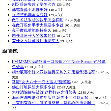
割双眼皮失败了要怎么办
130 人关注
韩式隆鼻手术哪里好
140 人关注
眼睛整形哪家医院好
129 人关注
做手术祛眼袋的效果怎么样呢
119 人关注
在做开眼角手术大概要多少钱
100 人关注
鼻子做线雕能保持多久
108 人关注
内外眼角开大的效果如何
103 人关注
有什么方法可以让眼睛变大
99 人关注
热门浏览
I’M MEME我爱丝缎一口唇膏#009 Nude Romper色号试
色分享
13101 人关注
精华液哪个好？四款值得回购的好用精华液推荐
12861 人
关注
马诺“女大八十一变太雷人”疑整容
12613 人关注
佛山打玻尿酸大概多少钱
12599 人关注
怎样消除额头皱纹 这样打造光滑额头
12388 人关注
海南东湖整形31周年庆典 韩国小气泡12元起
11470 人关注
「有图有真相」做了微整形，是真心的漂亮啊！
10662 人
关注