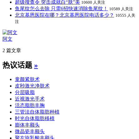
超级搜查令 突击成就白“肤”美
10600 人关注
鱼尾纹怎么去除 只需6招快速消除鱼尾纹！
10589 人关注
北京基恩医院在哪？北京基恩医院电话多少？
10555 人关
注
阿文
2 篇文章
热议话题
»
童颜紧肤术
皮秒激光净肤术
分层吸脂
近视激光手术
活态脂肪丰胸
三管法自体脂肪种植
时光自体脂肪移植
膨体丰额头
微晶瓷丰额头
聚左旋乳酸丰额头