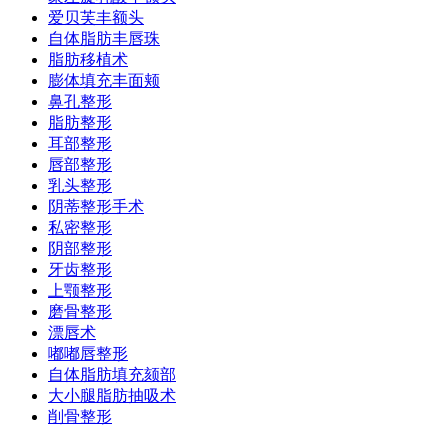
爱贝芙丰额头
自体脂肪丰唇珠
脂肪移植术
膨体填充丰面颊
鼻孔整形
脂肪整形
耳部整形
唇部整形
乳头整形
阴蒂整形手术
私密整形
阴部整形
牙齿整形
上颚整形
磨骨整形
漂唇术
嘟嘟唇整形
自体脂肪填充颏部
大小腿脂肪抽吸术
削骨整形