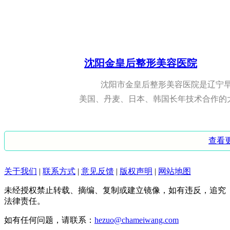
果出众，鼻翼整形...
2022-08-06 15:01:45
快速解决地包天牙齿方法
沈阳金皇后整形美容医院
每个人爱美之人都很注意自己的形象
沈阳市金皇后整形美容医院是辽宁早
天矫正术来改善了地包...
美国、丹麦、日本、韩国长年技术合作的大
2022-08-06 14:18:50
眼睛怎么变大开眼角手术
吉林人民医院整形科
查看
开眼角手术 让眼睛自然变大，据整形
吉林市人民医院医学整形美容科是一
更有神更漂亮，通过...
关于我们
|
联系方式
|
意见反馈
|
版权声明
|
网站地图
疗、教学、科研、预防保健为一体的综合性
2022-08-06 16:04:52
未经授权禁止转载、摘编、复制或建立镜像，如有违反，追究
法律责任。
隆鼻都有哪些方法
长春艾尔丽医疗美容
如有任何问题，请联系：
hezuo@chameiwang.com
鼻梁太低会给人一种憨厚老实的印象