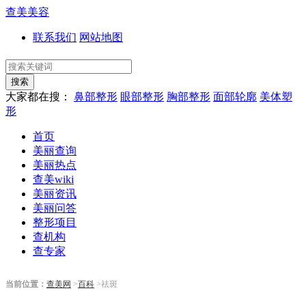
查美美容
联系我们
网站地图
搜索
大家都在搜：
鼻部整形
眼部整形
胸部整形
面部轮廓
美体塑
形
首页
美丽查询
美丽热点
查美wiki
美丽资讯
美丽问答
整形项目
查机构
查专家
当前位置：
查美网
>
百科
>祛斑