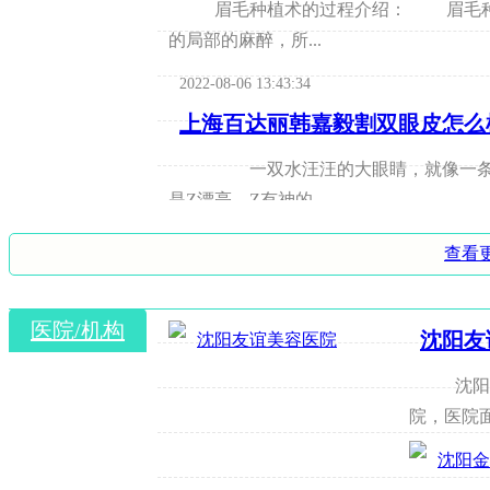
眉毛种植术的过程介绍： 眉毛种植术是一个很小的手术，手术后需要住院。手术采用表皮
的局部的麻醉，所...
2022-08-06 13:43:34
上海百达丽韩嘉毅割双眼皮怎么
一双水汪汪的大眼睛，就像一条清澈
是Z漂亮，Z有神的，...
2022-08-06 14:27:39
查看
做丰胸手术哪里好
医院/机构
做丰胸手术哪里好?丰胸手术一直以来
沈阳友
以越来越多的女性选...
沈阳友
2022-08-06 16:00:47
院，医院面
鼻翼整形 术后护理需认真对待
鼻翼整形 术后护理需认真对待 不少