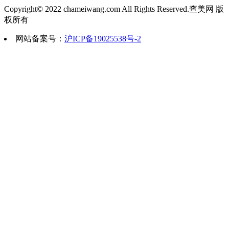
显，女性鼻梁太低就会显...
长春艾尔丽医疗美容门诊部是由留韩
Copyright© 2022 chameiwang.com All Rights Reserved.查美网 版
权所有
的，是以鼻整形、鼻修复为特色的综合性医
2022-08-06 15:16:17
网站备案号：
沪ICP备19025538号-2
四点看出埋线双眼皮好在哪
相信许多求美者都对埋线双眼皮有所了
大家讲讲埋线双眼皮...
2022-08-06 13:48:01
成年人牙齿矫正的费用是多少？
成年人牙齿矫正的费用是多少？爱美
士由于幼年时期的不注...
2022-08-06 14:08:43