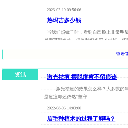
2023-02-19 09:56:06
热玛吉多少钱
当我们照镜子时，看到自己脸上非常明
是无可避免的，但是我们也可以做好一些
说通过热玛吉的方法，就可以有效的去除脸
2023-02-19 09:57:59
查看
假体隆鼻的效果好不好?假体隆
资讯
鼻子不好看，我还戴眼镜，因为鼻子的
激光祛痘 摆脱痘痘不留痕迹
体隆鼻
激光祛痘的效果怎么样？大多数的年
2023-02-19 08:09:52
是痘痘却还依然“坚守...
2022-08-06 14:03:00
眉毛种植术的过程了解吗？