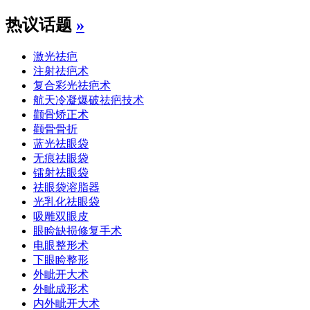
热议话题
»
激光祛疤
注射祛疤术
复合彩光祛疤术
航天冷凝爆破祛疤技术
颧骨矫正术
颧骨骨折
蓝光祛眼袋
无痕祛眼袋
镭射祛眼袋
祛眼袋溶脂器
光乳化祛眼袋
吸雕双眼皮
眼睑缺损修复手术
电眼整形术
下眼睑整形
外眦开大术
外眦成形术
内外眦开大术