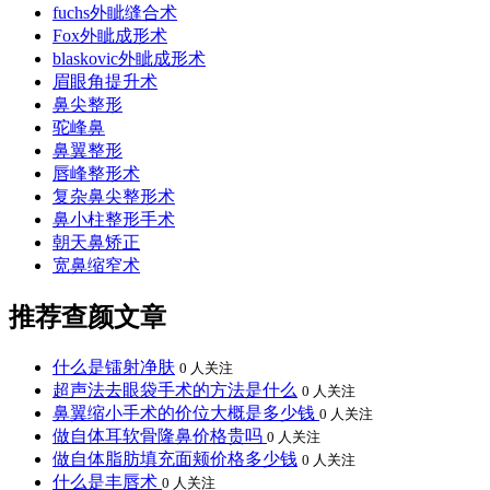
fuchs外眦缝合术
Fox外眦成形术
blaskovic外眦成形术
眉眼角提升术
鼻尖整形
驼峰鼻
鼻翼整形
唇峰整形术
复杂鼻尖整形术
鼻小柱整形手术
朝天鼻矫正
宽鼻缩窄术
推荐查颜文章
什么是镭射净肤
0 人关注
超声法去眼袋手术的方法是什么
0 人关注
鼻翼缩小手术的价位大概是多少钱
0 人关注
做自体耳软骨隆鼻价格贵吗
0 人关注
做自体脂肪填充面颊价格多少钱
0 人关注
什么是丰唇术
0 人关注