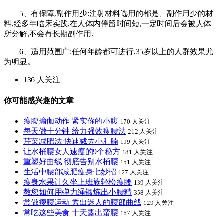
5、有保障,副作用少:注射材料选用的都是、副作用少的材
料,经多年临床实践,在人体内停留时间短,一定时间后会被人体
所分解,不会有长期副作用.
6、适用范围广:任何年龄都可进行,35岁以上的人群效果尤
为明显。
136 人关注
你可能感兴趣的文章
瘦腹瑜伽动作 紧实你的小腹
170 人关注
每天做十分钟 给力强效瘦腰法
212 人关注
芹菜减肥法 快速减去小肚腩
199 人关注
让水桶腰女人速瘦的9个秘方
181 人关注
重塑好曲线 彻底告别水桶腰
151 人关注
生活中腰部减肥瘦身七妙招
127 人关注
瘦身水果让久坐上班族轻松瘦腰
139 人关注
教您如何用弹力绳锻炼出小腰精
358 人关注
常做瘦腰运动 秀出迷人的腰部曲线
129 人关注
常吃这些美食 十天露出蛮腰
167 人关注