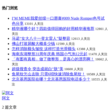
热门浏览
I’M MEME我爱丝缎一口唇膏#009 Nude Romper色号试
色分享
13101 人关注
精华液哪个好？四款值得回购的好用精华液推荐
12861 人
关注
马诺“女大八十一变太雷人”疑整容
12613 人关注
佛山打玻尿酸大概多少钱
12599 人关注
怎样消除额头皱纹 这样打造光滑额头
12388 人关注
海南东湖整形31周年庆典 韩国小气泡12元起
11470 人关注
「有图有真相」做了微整形，是真心的漂亮啊！
10662 人
关注
超级搜查令 突击成就白“肤”美
10600 人关注
鱼尾纹怎么去除 只需6招快速消除鱼尾纹！
10589 人关注
北京基恩医院在哪？北京基恩医院电话多少？
10555 人关
注
阿文
2 篇文章